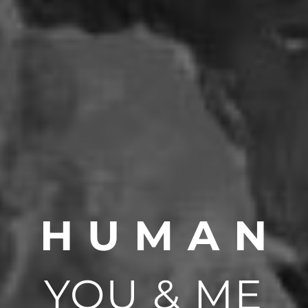
H U M A N
YOU & ME