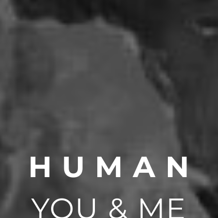
H U M A N
YOU & ME